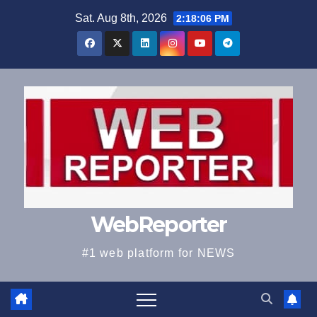
Skip
Sat. Aug 8th, 2026
2:18:07 PM
to
content
WebReporter
#1 web platform for NEWS