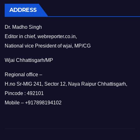
ADDRESS
Dr. Madho Singh
Editor in chief, webreporter.co.in,
National vice President of wjai, MP/CG
Wjai Chhattisgarh/MP
Regional office –
H.no Sr-MIG 241, Sector 12, Naya Raipur Chhattisgarh,
Pincode : 492101
Mobile – +917898194102