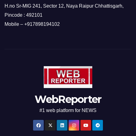
H.no Sr-MIG 241, Sector 12, Naya Raipur Chhattisgarh,
Pincode : 492101
Mobile – +917898194102
WebReporter
#1 web platform for NEWS