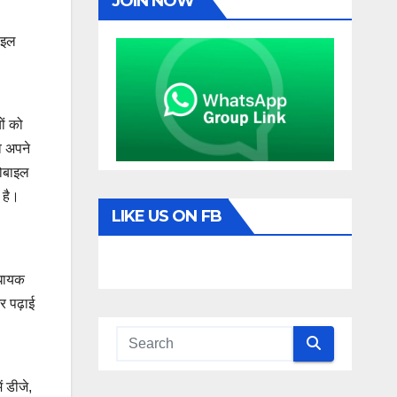
JOIN NOW
ाइल
ों को
व अपने
मोबाइल
 है।
LIKE US ON FB
िधायक
र पढ़ाई
ं डीजे,