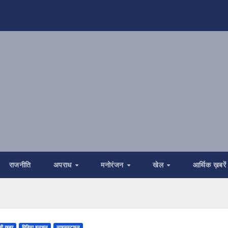
राजनीति
अपराध
मनोरंजन
खेल
आर्थिक ख़बरें
ड़ी ख़बर
मिडिया हलचल
लाइफस्टाइल