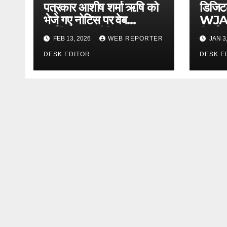
पत्रकार आशीष शर्मा ऋषि को
डिजिट
भेजे गए नोटिस पर वेब
WJAI
जर्नलिस्ट्स एसोसिएशन ऑफ
निर्णा
FEB 13, 2026
WEB REPORTER
JAN 3
इंडिया की गंभीर आपत्ति
DESK EDITOR
DESK E