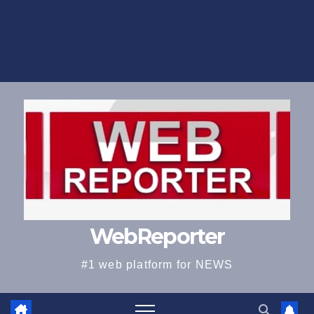
WebReporter
#1 web platform for NEWS