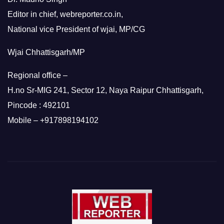
Editor in chief, webreporter.co.in,
National vice President of wjai, MP/CG
Wjai Chhattisgarh/MP
Regional office –
H.no Sr-MIG 241, Sector 12, Naya Raipur Chhattisgarh,
Pincode : 492101
Mobile – +917898194102