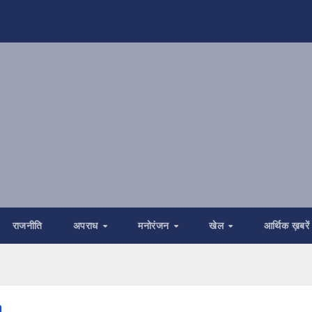
राजनीति
अपराध
मनोरंजन
खेल
आर्थिक ख़बरें