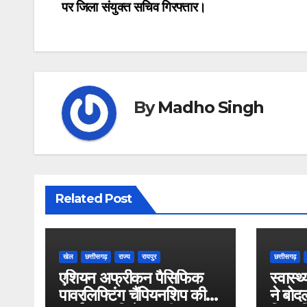
पर जिला संयुक्त सचिव गिरफ्तार।
navigation
By
Madho Singh
Related Post
खेल
छत्तीसगढ़
राज्य
रायपुर
छत्तीसगढ़
एशियन अफ्रीकन पैसिफिक
स्वास्थ
पावरलिफ्टिंग चैंपियनशिप की
ने बोदल