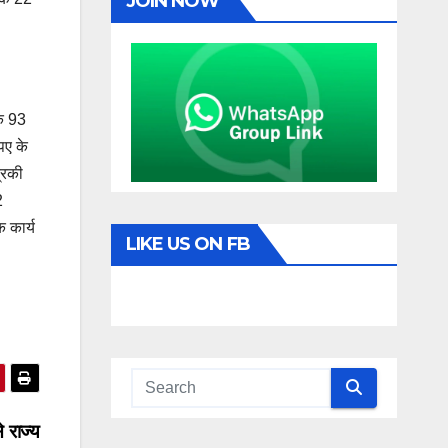
JOIN NOW
के 93
पए के
रिकी
2
 कार्य
LIKE US ON FB
े राज्य