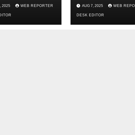
िरीक्षण
मुख्यमंत्री से की मुलाकात
, 2025
WEB REPORTER
AUG 7, 2025
WEB REP
DITOR
DESK EDITOR