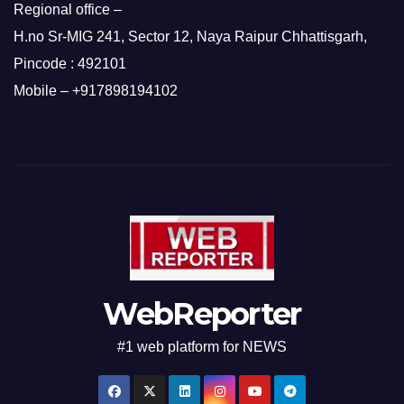
Regional office –
H.no Sr-MIG 241, Sector 12, Naya Raipur Chhattisgarh,
Pincode : 492101
Mobile – +917898194102
WebReporter
#1 web platform for NEWS