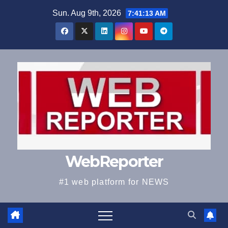
Skip
Sun. Aug 9th, 2026
7:41:13 AM
to
content
WebReporter
#1 web platform for NEWS