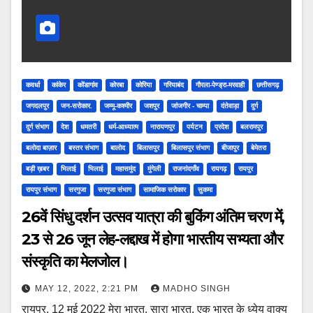
कवर्धा
कांकेर
कोंडागांव
कोरबा
कोरिया
गरियाबंद
गौरला-पेण्ड्रा-मरवाही
छत्तीसगढ़
जगदलपुर
जन-सरोकार.
जम्मू-कश्मीर
जशपुर
जांजगीर - चाम्पा
दंतेवाड़ा
दुर्ग
दुर्ग संभाग
देश
धमतरी
धर्म-आध्यात्म
नारायणपुर
पर्यटन
प्रदेश
बलरामपुर
बलोदा बाज़ार
बस्तर संभाग
बालोद
बिलासपुर
बिलासपुर संभाग
बीजापुर
बेमेतरा
बड़ी ख़बर
भिलाई
भिलाई
महासमुंद
मुंगेली
राजनांदगाँव
रायगढ़
रायपुर
रायपुर संभाग
सरगुजा
सरगुजा संभाग
सामाजिक सरोकार
सुकमा
26वें सिंधु दर्शन उत्सव यात्रा की बुकिंग अंतिम चरण में,
23 से 26 जून लेह-लद्दाख में होगा भारतीय सभ्यता और
संस्कृति का मेलजोल।
MAY 12, 2022, 2:21 PM
MADHO SINGH
रायपुर, 12 मई 2022 मेरा भारत, सारा भारत, एक भारत के ध्येय वाक्य