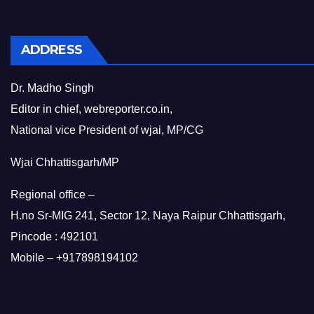
ADDRESS
Dr. Madho Singh
Editor in chief, webreporter.co.in,
National vice President of wjai, MP/CG
Wjai Chhattisgarh/MP
Regional office –
H.no Sr-MIG 241, Sector 12, Naya Raipur Chhattisgarh,
Pincode : 492101
Mobile – +917898194102