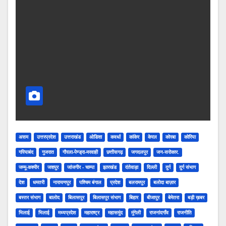
असम
उत्तरप्रदेश
उत्तराखंड
ओडिशा
कवर्धा
कांकेर
केरल
कोरबा
कोरिया
गरियाबंद
गुजरात
गौरला-पेण्ड्रा-मरवाही
छत्तीसगढ़
जगदलपुर
जन-सरोकार.
जम्मू-कश्मीर
जशपुर
जांजगीर - चाम्पा
झारखंड
दंतेवाड़ा
दिल्ली
दुर्ग
दुर्ग संभाग
देश
धमतरी
नारायणपुर
पश्चिम बंगाल
प्रदेश
बलरामपुर
बलोदा बाज़ार
बस्तर संभाग
बालोद
बिलासपुर
बिलासपुर संभाग
बिहार
बीजापुर
बेमेतरा
बड़ी ख़बर
भिलाई
भिलाई
मध्यप्रदेश
महाराष्ट्र
महासमुंद
मुंगेली
राजनांदगाँव
राजनीति