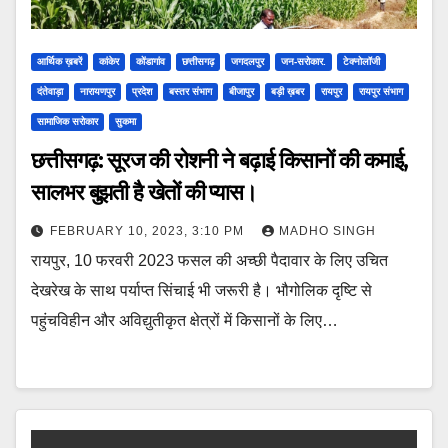
आर्थिक ख़बरें
कांकेर
कोंडागांव
छत्तीसगढ़
जगदलपुर
जन-सरोकार.
टेक्नोलॉजी
दंतेवाड़ा
नारायणपुर
प्रदेश
बस्तर संभाग
बीजापुर
बड़ी ख़बर
रायपुर
रायपुर संभाग
सामाजिक सरोकार
सुकमा
छत्तीसगढ़: सूरज की रोशनी ने बढ़ाई किसानों की कमाई,
सालभर बुझती है खेतों की प्यास।
FEBRUARY 10, 2023, 3:10 PM
MADHO SINGH
रायपुर, 10 फरवरी 2023 फसल की अच्छी पैदावार के लिए उचित
देखरेख के साथ पर्याप्त सिंचाई भी जरूरी है। भौगोलिक दृष्टि से
पहुंचविहीन और अविद्युतीकृत क्षेत्रों में किसानों के लिए…