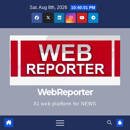
Skip
Sat. Aug 8th, 2026
10:40:01 PM
to
content
WebReporter
#1 web platform for NEWS