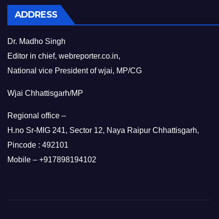
ADDRESS
Dr. Madho Singh
Editor in chief, webreporter.co.in,
National vice President of wjai, MP/CG
Wjai Chhattisgarh/MP
Regional office –
H.no Sr-MIG 241, Sector 12, Naya Raipur Chhattisgarh,
Pincode : 492101
Mobile – +917898194102