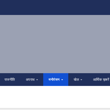
राजनीति
अपराध
मनोरंजन
खेल
आर्थिक ख़बरें