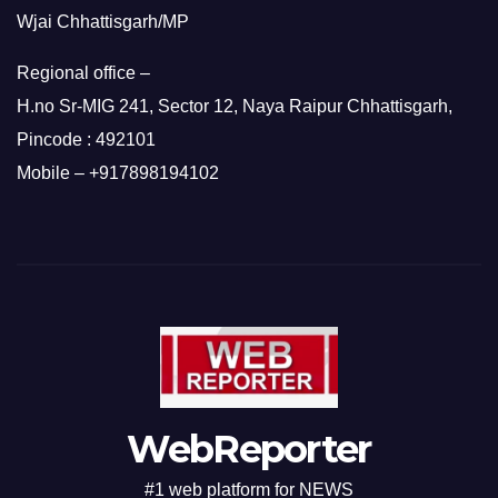
Wjai Chhattisgarh/MP
Regional office –
H.no Sr-MIG 241, Sector 12, Naya Raipur Chhattisgarh,
Pincode : 492101
Mobile – +917898194102
WebReporter
#1 web platform for NEWS