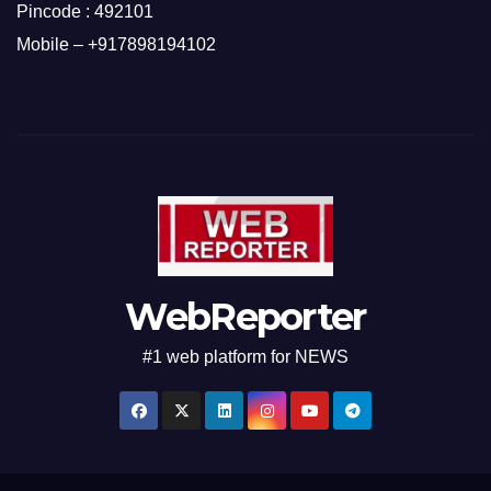
Pincode : 492101
Mobile – +917898194102
WebReporter
#1 web platform for NEWS