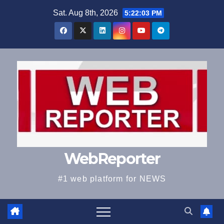
Skip
Sat. Aug 8th, 2026
5:22:03 PM
to
content
WebReporter
#1 web platform for NEWS