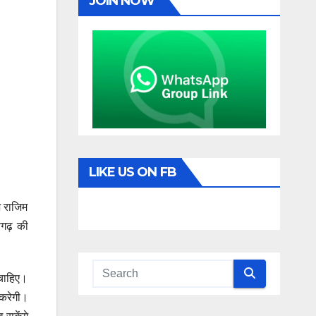
JOIN NOW
LIKE US ON FB
ज राजिम
सगढ़ की
 चाहिए।
 करेगी।