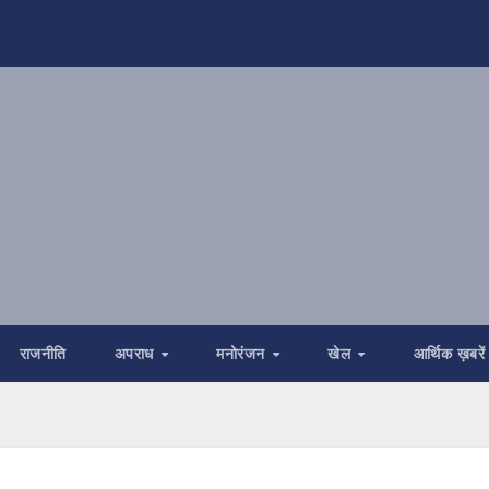
राजनीति
अपराध
मनोरंजन
खेल
आर्थिक ख़बरें