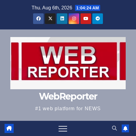
Skip
Thu. Aug 6th, 2026
1:04:25 AM
to
content
WebReporter
#1 web platform for NEWS