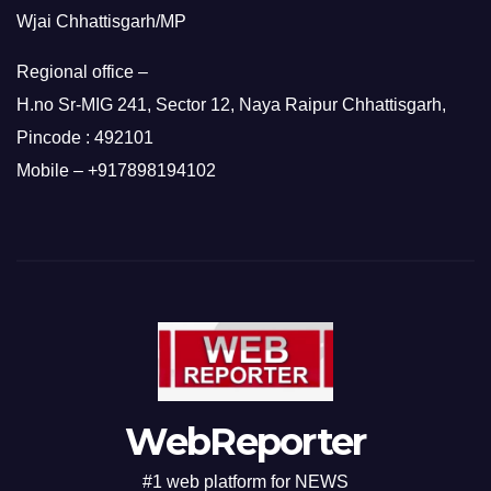
Wjai Chhattisgarh/MP
Regional office –
H.no Sr-MIG 241, Sector 12, Naya Raipur Chhattisgarh,
Pincode : 492101
Mobile – +917898194102
WebReporter
#1 web platform for NEWS