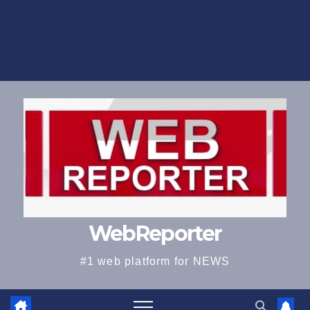
WebReporter
#1 web platform for NEWS