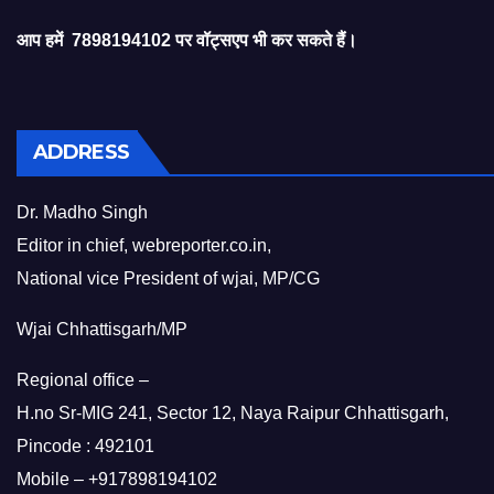
आप हमें 7898194102 पर वॉट्सएप भी कर सकते हैं।
ADDRESS
Dr. Madho Singh
Editor in chief, webreporter.co.in,
National vice President of wjai, MP/CG
Wjai Chhattisgarh/MP
Regional office –
H.no Sr-MIG 241, Sector 12, Naya Raipur Chhattisgarh,
Pincode : 492101
Mobile – +917898194102