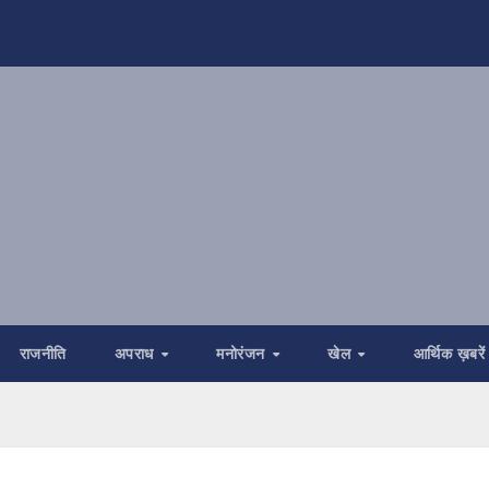
राजनीति
अपराध
मनोरंजन
खेल
आर्थिक ख़बरें