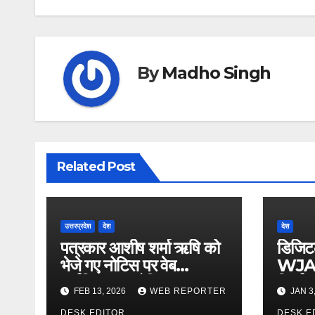
By
Madho Singh
Related Post
उत्तरप्रदेश
देश
देश
पत्रकार आशीष शर्मा ऋषि को
डिजिट
भेजे गए नोटिस पर वेब
WJAI
जर्नलिस्ट्स एसोसिएशन ऑफ
निर्णा
FEB 13, 2026
WEB REPORTER
JAN 3
इंडिया की गंभीर आपत्ति
DESK EDITOR
DESK E