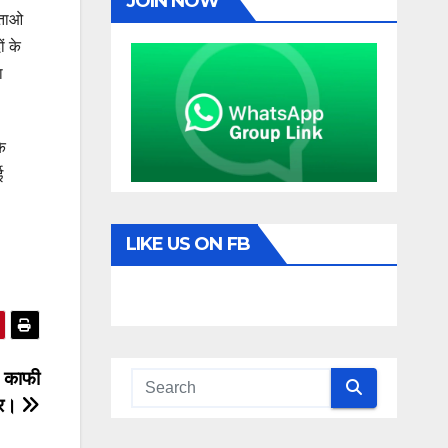
JOIN NOW
बताओ
ं के
ा
के
ई
LIKE US ON FB
C काफी
कर।