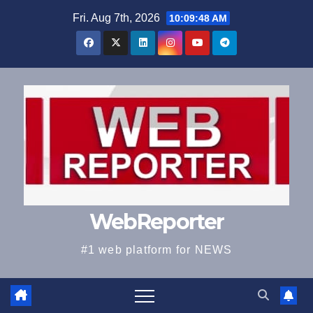
Skip
Fri. Aug 7th, 2026
10:09:49 AM
to
content
WebReporter
#1 web platform for NEWS