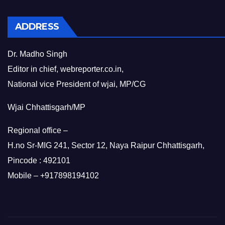
ADDRESS
Dr. Madho Singh
Editor in chief, webreporter.co.in,
National vice President of wjai, MP/CG
Wjai Chhattisgarh/MP
Regional office –
H.no Sr-MIG 241, Sector 12, Naya Raipur Chhattisgarh,
Pincode : 492101
Mobile – +917898194102