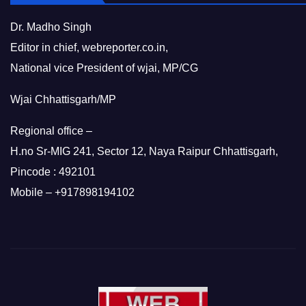
Dr. Madho Singh
Editor in chief, webreporter.co.in,
National vice President of wjai, MP/CG
Wjai Chhattisgarh/MP
Regional office –
H.no Sr-MIG 241, Sector 12, Naya Raipur Chhattisgarh,
Pincode : 492101
Mobile – +917898194102