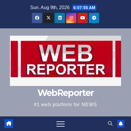
Skip
Sun. Aug 9th, 2026
6:07:56 AM
to
content
WebReporter
#1 web platform for NEWS