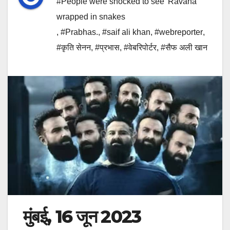
#People were shocked to see 'Ravana'
wrapped in snakes
,
#Prabhas.
,
#saif ali khan
,
#webreporter
,
#कृति सेनन
,
#प्रभास
,
#वेबरिपोर्टर
,
#सैफ अली खान
मुंबई, 16 जून 2023