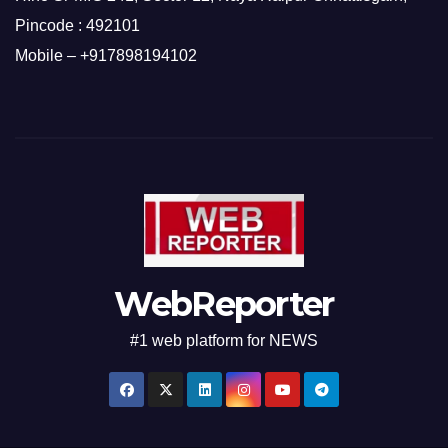
Pincode : 492101
Mobile – +917898194102
WebReporter
#1 web platform for NEWS