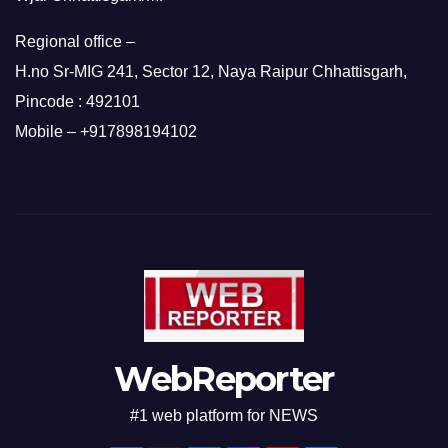
Regional office –
H.no Sr-MIG 241, Sector 12, Naya Raipur Chhattisgarh,
Pincode : 492101
Mobile – +917898194102
WebReporter
#1 web platform for NEWS