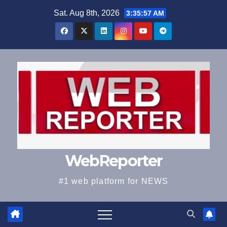
Skip
Sat. Aug 8th, 2026
3:35:58 AM
to
content
WebReporter
#1 web platform for NEWS