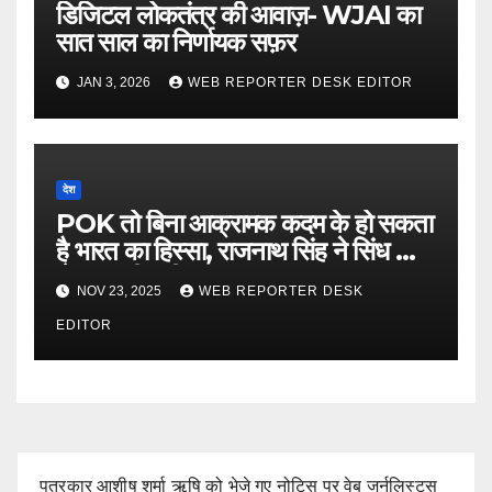
डिजिटल लोकतंत्र की आवाज़- WJAI का
सात साल का निर्णायक सफ़र
JAN 3, 2026
WEB REPORTER DESK EDITOR
देश
POK तो बिना आक्रामक कदम के हो सकता
है भारत का हिस्सा, राजनाथ सिंह ने सिंध को
लेकर कही बड़ी बात…
NOV 23, 2025
WEB REPORTER DESK
EDITOR
पत्रकार आशीष शर्मा ऋषि को भेजे गए नोटिस पर वेब जर्नलिस्ट्स