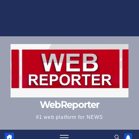
WebReporter
#1 web platform for NEWS