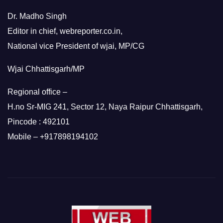
Dr. Madho Singh
Editor in chief, webreporter.co.in,
National vice President of wjai, MP/CG
Wjai Chhattisgarh/MP
Regional office –
H.no Sr-MIG 241, Sector 12, Naya Raipur Chhattisgarh,
Pincode : 492101
Mobile – +917898194102