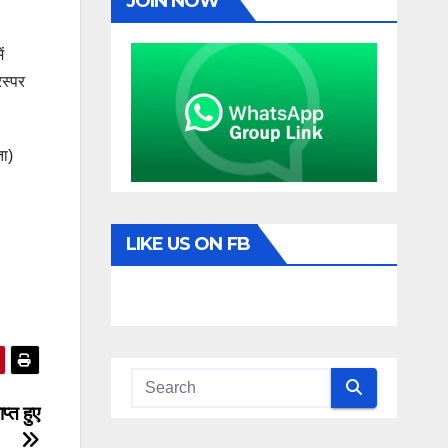
JOIN NOW
ं
रस्पर
ता)
LIKE US ON FB
्त हुए