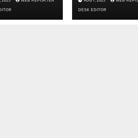
, 2025
WEB REPORTER
AUG 7, 2025
WEB REP
DITOR
DESK EDITOR