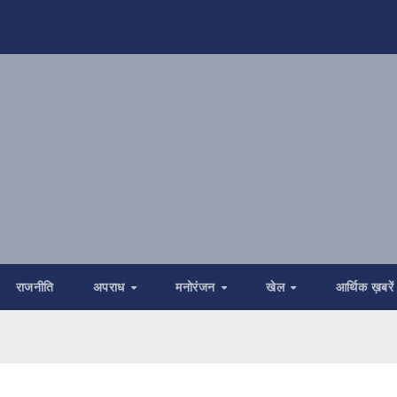
राजनीति
अपराध
मनोरंजन
खेल
आर्थिक ख़बरें