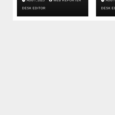
AUG 7, 2025
WEB REPORTER
AUG 7
पारेख ने सीएम से की मुलाकात
DESK EDITOR
DESK E