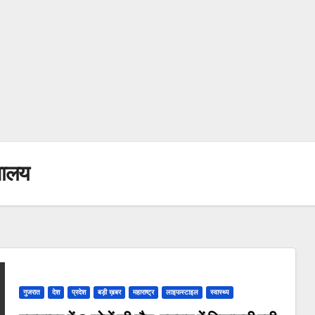
ेशालय
गुजरात
देश
प्रदेश
बड़ी ख़बर
महाराष्ट्र
लाइफस्टाइल
स्वास्थ्य