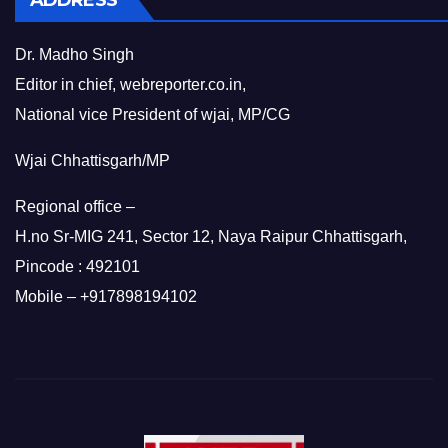
ADDRESS
Dr. Madho Singh
Editor in chief, webreporter.co.in,
National vice President of wjai, MP/CG
Wjai Chhattisgarh/MP
Regional office –
H.no Sr-MIG 241, Sector 12, Naya Raipur Chhattisgarh,
Pincode : 492101
Mobile – +917898194102