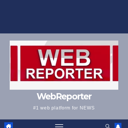
WebReporter
#1 web platform for NEWS