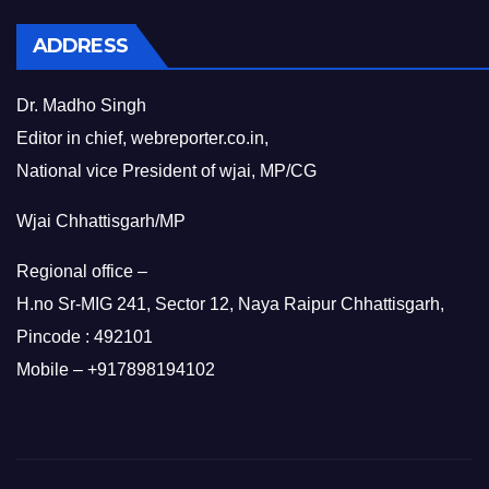
ADDRESS
Dr. Madho Singh
Editor in chief, webreporter.co.in,
National vice President of wjai, MP/CG
Wjai Chhattisgarh/MP
Regional office –
H.no Sr-MIG 241, Sector 12, Naya Raipur Chhattisgarh,
Pincode : 492101
Mobile – +917898194102