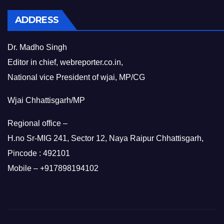
ADDRESS
Dr. Madho Singh
Editor in chief, webreporter.co.in,
National vice President of wjai, MP/CG
Wjai Chhattisgarh/MP
Regional office –
H.no Sr-MIG 241, Sector 12, Naya Raipur Chhattisgarh,
Pincode : 492101
Mobile – +917898194102