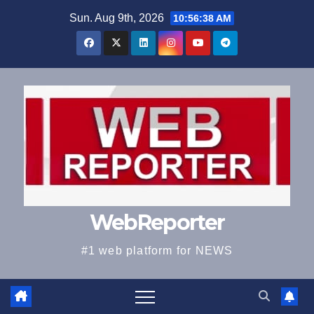
Skip
Sun. Aug 9th, 2026
10:56:38 AM
to
content
WebReporter
#1 web platform for NEWS