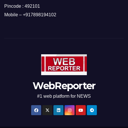
Pincode : 492101
Mobile – +917898194102
WebReporter
#1 web platform for NEWS