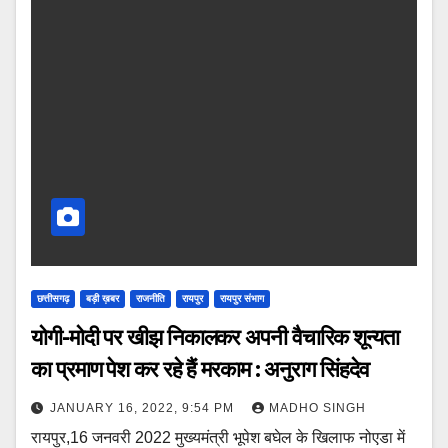
छत्तीसगढ़
बड़ी ख़बर
राजनीति
रायपुर
रायपुर संभाग
योगी-मोदी पर खीझ निकालकर अपनी वैचारिक शून्यता
का प्रमाण पेश कर रहे हैं मरकाम : अनुराग सिंहदेव
JANUARY 16, 2022, 9:54 PM
MADHO SINGH
रायपुर,16 जनवरी 2022 मुख्यमंत्री भूपेश बघेल के खिलाफ नोएडा में