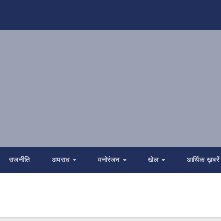
राजनीति
अपराध
मनोरंजन
खेल
आर्थिक ख़बरें