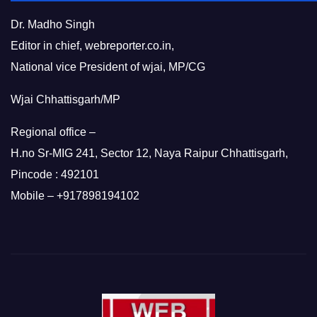
Dr. Madho Singh
Editor in chief, webreporter.co.in,
National vice President of wjai, MP/CG
Wjai Chhattisgarh/MP
Regional office –
H.no Sr-MIG 241, Sector 12, Naya Raipur Chhattisgarh,
Pincode : 492101
Mobile – +917898194102