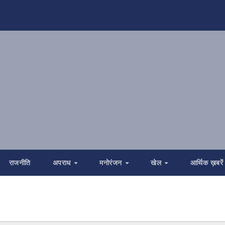
राजनीति
अपराध
मनोरंजन
खेल
आर्थिक ख़बरें