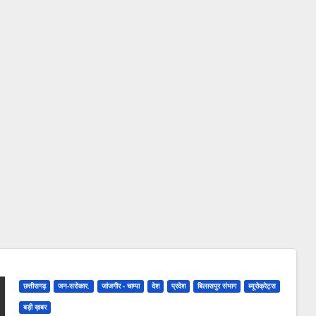
छत्तीसगढ़
जन-सरोकार.
जांजगीर - चाम्पा
देश
प्रदेश
बिलासपुर संभाग
ब्यूरोक्रेट्स
बड़ी ख़बर