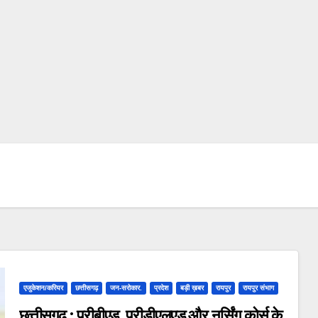
एजुकेशन/करियर
छत्तीसगढ़
जन-सरोकार.
प्रदेश
बड़ी ख़बर
रायपुर
रायपुर संभाग
छत्तीसगढ़ : प्रीबीएड, प्रीडीएलएड और नर्सिंग कोर्स के