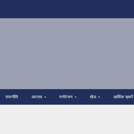
राजनीति
अपराध
मनोरंजन
खेल
आर्थिक ख़बरें