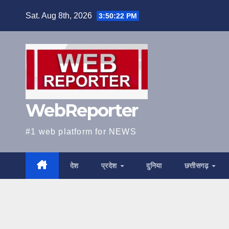
Skip
Sat. Aug 8th, 2026
3:50:23 PM
to
content
WebReporter
#1 web platform for NEWS
देश
प्रदेश
दुनिया
छत्तीसगढ़