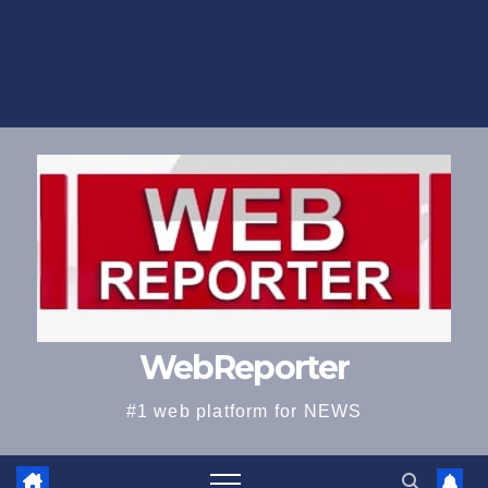
WebReporter
#1 web platform for NEWS