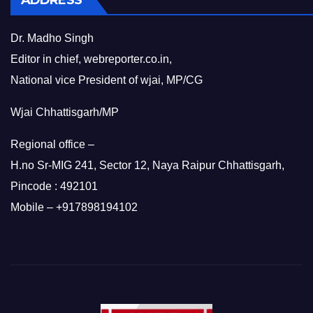
ADDRESS
Dr. Madho Singh
Editor in chief, webreporter.co.in,
National vice President of wjai, MP/CG
Wjai Chhattisgarh/MP
Regional office –
H.no Sr-MIG 241, Sector 12, Naya Raipur Chhattisgarh,
Pincode : 492101
Mobile – +917898194102