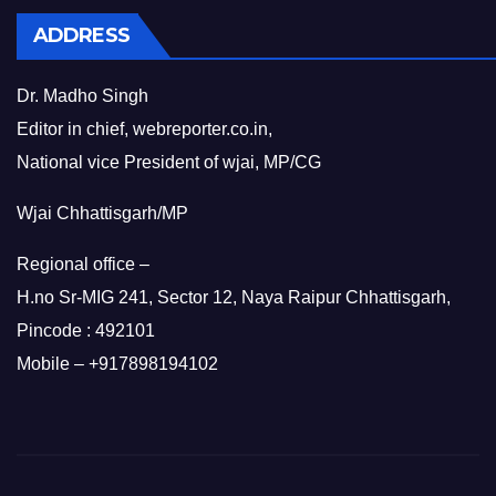
ADDRESS
Dr. Madho Singh
Editor in chief, webreporter.co.in,
National vice President of wjai, MP/CG
Wjai Chhattisgarh/MP
Regional office –
H.no Sr-MIG 241, Sector 12, Naya Raipur Chhattisgarh,
Pincode : 492101
Mobile – +917898194102