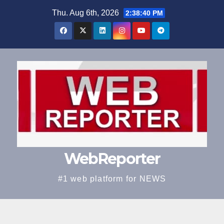
Skip
Thu. Aug 6th, 2026
2:38:41 PM
to
content
WebReporter
#1 web platform for NEWS