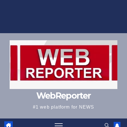
WebReporter
#1 web platform for NEWS