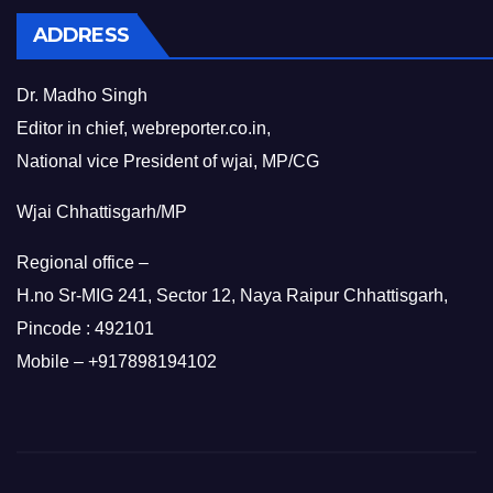
ADDRESS
Dr. Madho Singh
Editor in chief, webreporter.co.in,
National vice President of wjai, MP/CG
Wjai Chhattisgarh/MP
Regional office –
H.no Sr-MIG 241, Sector 12, Naya Raipur Chhattisgarh,
Pincode : 492101
Mobile – +917898194102