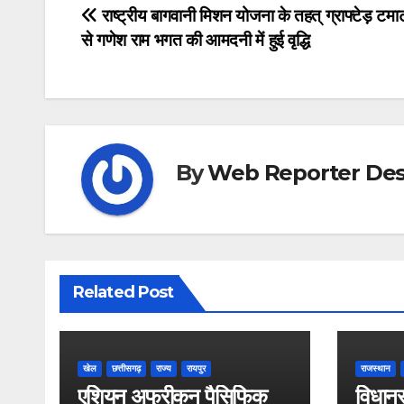
Post
राष्ट्रीय बागवानी मिशन योजना के तहत् ग्राफ्टेड़ ट
से गणेश राम भगत की आमदनी में हुई वृद्धि
navigation
By
Web Reporter Des
Related Post
खेल
छत्तीसगढ़
राज्य
रायपुर
राजस्थान
एशियन अफ्रीकन पैसिफिक
विधानस