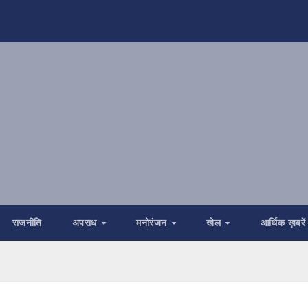
राजनीति
अपराध
मनोरंजन
खेल
आर्थिक ख़बरें