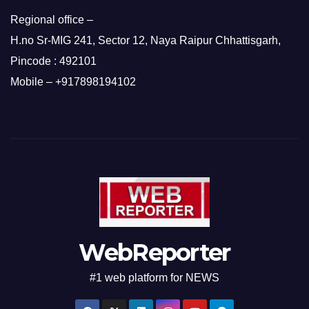
Regional office –
H.no Sr-MIG 241, Sector 12, Naya Raipur Chhattisgarh,
Pincode : 492101
Mobile – +917898194102
WebReporter
#1 web platform for NEWS