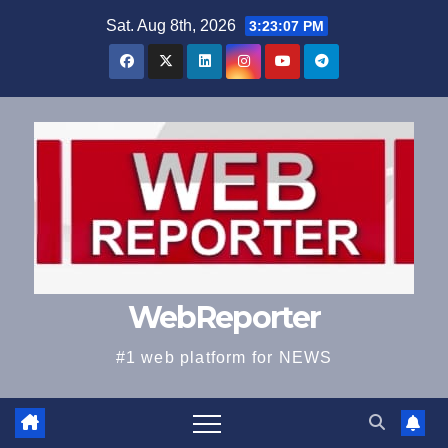
Skip
Sat. Aug 8th, 2026
3:23:08 PM
to
content
WebReporter
#1 web platform for NEWS