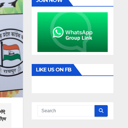
JOIN NOW
LIKE US ON FB
ंगे,
पीएम