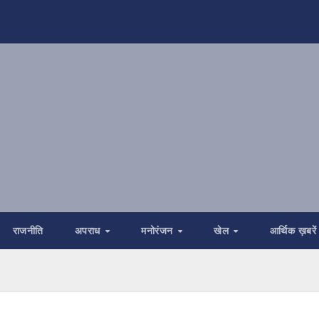
राजनीति
अपराध
मनोरंजन
खेल
आर्थिक ख़बरें