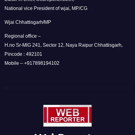
National vice President of wjai, MP/CG
Wjai Chhattisgarh/MP
Regional office –
H.no Sr-MIG 241, Sector 12, Naya Raipur Chhattisgarh,
Pincode : 492101
Mobile – +917898194102