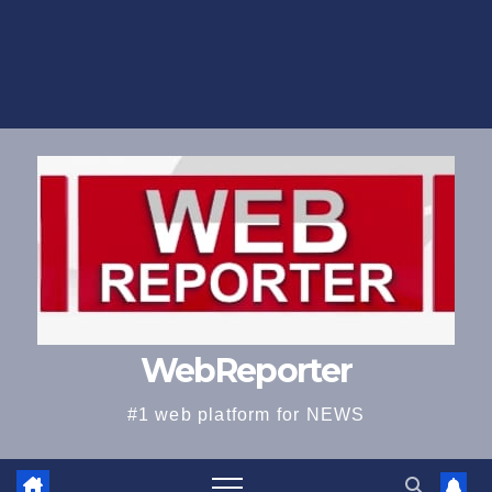
WebReporter
#1 web platform for NEWS