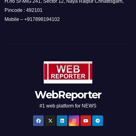
H.no Sr-MIG 241, Sector 12, Naya Raipur Chhattisgarh,
Pincode : 492101
Mobile – +917898194102
WebReporter
#1 web platform for NEWS