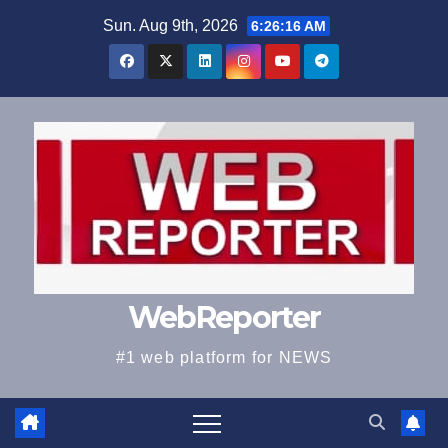
Skip
Sun. Aug 9th, 2026
6:26:17 AM
to
content
WebReporter
#1 web platform for NEWS