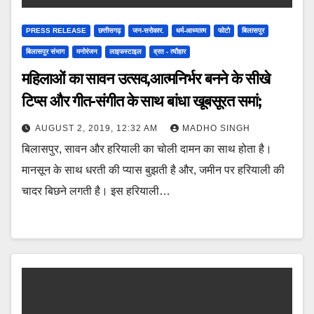
PRESS RELEASE
छत्तीसगढ़
जन-सरोकार.
धर्म-आध्यात्म
फोटो
बिलासपुर
बिलासपुर संभाग
मनोरंजन
लाइफस्टाइल
व्रत - त्यौहार
महिलाओं का सावन उत्सव,आत्मनिर्भर बनने के सीखे
टिप्स और गीत-संगीत के साथ बांधा खूबसूरत समां;
AUGUST 2, 2019, 12:32 AM
MADHO SINGH
बिलासपुर, सावन और हरियाली का चोली दामन का साथ होता है।
मानसून के साथ धरती की प्यास बुझती है और, जमीन पर हरियाली की
चादर बिछने लगती है। इस हरियाली…