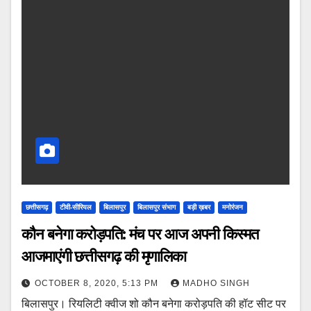
छत्तीसगढ़
टीवी-सीरियल
बिलासपुर
बिलासपुर संभाग
बड़ी ख़बर
मनोरंजन
कौन बनेगा करोड़पति: मंच पर आज अपनी किस्मत
आजमाएंगी छत्तीसगढ़ की मृणालिका
OCTOBER 8, 2020, 5:13 PM
MADHO SINGH
बिलासपुर। रियलिटी क्वीज शो कौन बनेगा करोड़पति की हॉट सीट पर