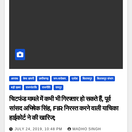
अपराध
केस डायरी
छत्तीसगढ़
जन-सरोकार.
प्रदेश
बिलासपुर
बिलासपुर संभाग
बड़ी ख़बर
राजनांदगाँव
राजनीति
रायपुर
चिटफंड मामले में कभी भी गिरफ्तार हो सकते हैं, पूर्व
सांसद अभिषेक सिंह, FIR निरस्त करने वाली याचिका
हाईकोर्ट ने की खारिज;
JULY 24, 2019, 10:48 PM
MADHO SINGH