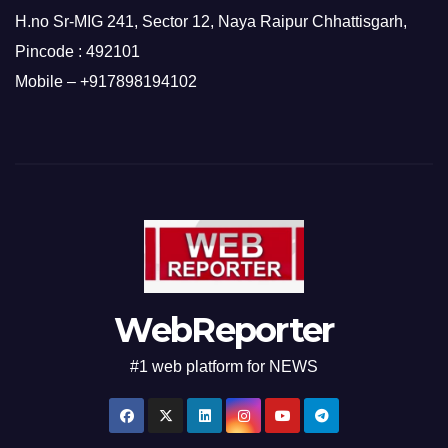
H.no Sr-MIG 241, Sector 12, Naya Raipur Chhattisgarh,
Pincode : 492101
Mobile – +917898194102
WebReporter
#1 web platform for NEWS