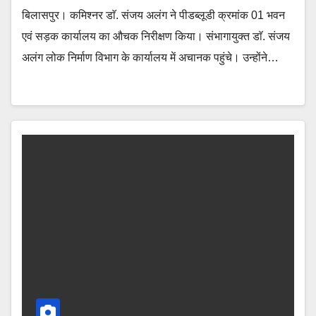
बिलासपुर। कमिश्नर डाॅ. संजय अलंग ने पीडब्लूडी क्रमांक 01 भवन
एवं सड़क कार्यालय का औचक निरीक्षण किया। संभागायुक्त डाॅ. संजय
अलंग लोक निर्माण विभाग के कार्यालय में अचानक पहुंचे। उन्होंने…