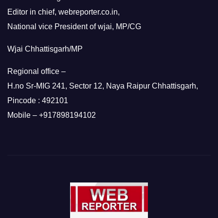
Editor in chief, webreporter.co.in,
National vice President of wjai, MP/CG
Wjai Chhattisgarh/MP
Regional office –
H.no Sr-MIG 241, Sector 12, Naya Raipur Chhattisgarh,
Pincode : 492101
Mobile – +917898194102