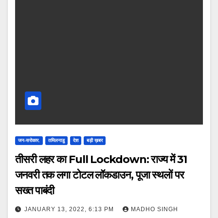
जन-सरोकार.
तमिलनाडु
देश
बड़ी ख़बर
तीसरी लहर का Full Lockdown: राज्य में 31
जनवरी तक लगा टोटल लॉकडाउन, पूजा स्थलों पर
सख्त पाबंदी
JANUARY 13, 2022, 6:13 PM
MADHO SINGH