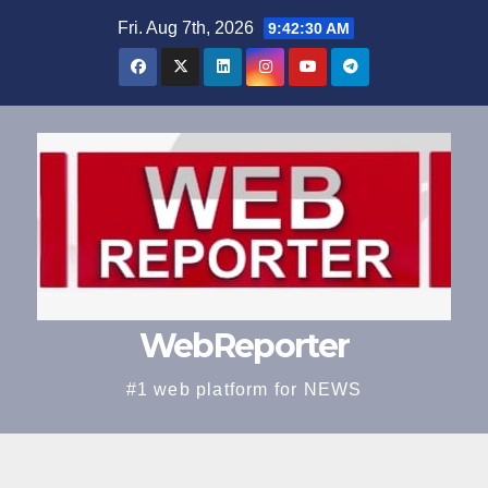
Skip
Fri. Aug 7th, 2026
9:42:31 AM
to
content
WebReporter
#1 web platform for NEWS