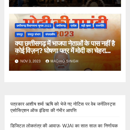
छत्तीसगढ़ विधानसभा चुनाव 2023
छत्तीसगढ़
प्रदेश
बड़ी ख़बर
राजनीति
रायपुर
रायपुर संभाग
संपादकीय
क्या छत्तीसगढ़ में भाजपा नेताओं के पास नहीं है
कोई विज़न? घोषणा पत्र में मोदी का चेहरा
किया सामने!
NOV 3, 2023
MADHO SINGH
पत्रकार आशीष शर्मा ऋषि को भेजे गए नोटिस पर वेब जर्नलिस्ट्स
एसोसिएशन ऑफ इंडिया की गंभीर आपत्ति
डिजिटल लोकतंत्र की आवाज़- WJAI का सात साल का निर्णायक