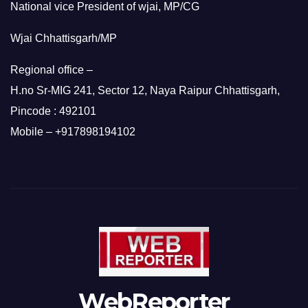
National vice President of wjai, MP/CG
Wjai Chhattisgarh/MP
Regional office –
H.no Sr-MIG 241, Sector 12, Naya Raipur Chhattisgarh,
Pincode : 492101
Mobile – +917898194102
WebReporter